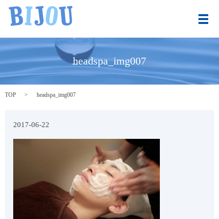
メ
headspa_img007
TOP
headspa_img007
2017-06-22